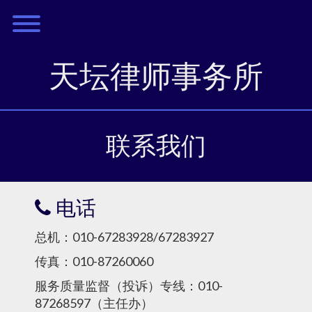
Skip
Toggle menu visibility.
to
content
天坛律师事务所
联系我们
电话
总机：010-67283928/67283927
传真：010-87260060
服务质量监督（投诉）专线：010-
87268597（主任办）